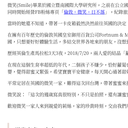
微笑(Smile)畢業於國立暨南國際大學研究所，之前在公
同時開始經營FB粉絲專頁「
倫敦。微笑。日不落
」，紀錄旅
當時的她還不知道，帶著一卡皮箱毅然決然前往英國的決定
在擁有百年歷史的倫敦英國皇室御用百貨公司Fortnum 
國，只想要好好體驗生活，多結交世界各地來的朋友，沒想
歷經英倫生產馬拉松3天3夜，2018/7/20，兩人愛的結
在現在這個生育率超低的年代，二個孩子不嫌少，恰好蘿蔔也非
嬰，覺得甜蜜又緊張，希望寶寶平安健康，每天開心過著甜
平常定居在英國的微笑一家，難得這次回台灣，帶著蜜蜜來
微笑說：「這次的週歲寫真很特別，不只是拍照，還有讓蜜
歡迎微笑一家人來到親愛的莉絲，家的珍貴時刻，交由我們