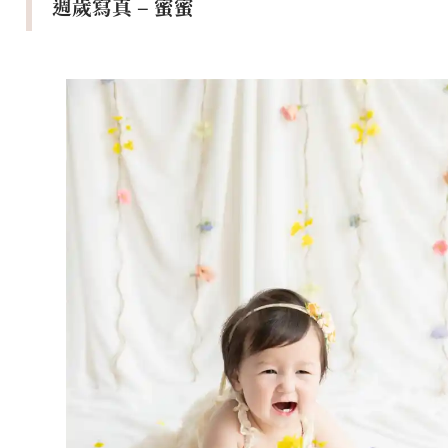
週歲寫真 – 蜜蜜