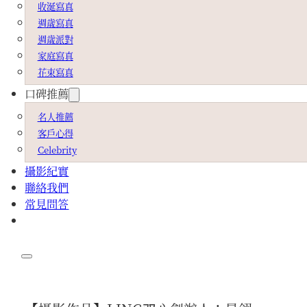
收涎寫真
週歲寫真
週歲派對
家庭寫真
花束寫真
口碑推薦
名人推薦
客戶心得
Celebrity
攝影紀實
聯絡我們
常見問答