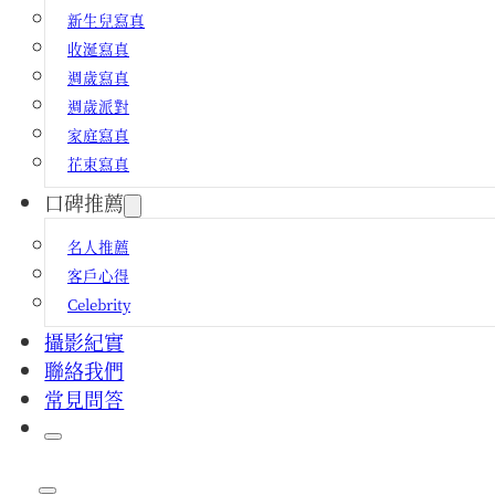
新生兒寫真
收涎寫真
週歲寫真
週歲派對
家庭寫真
花束寫真
口碑推薦
名人推薦
客戶心得
Celebrity
攝影紀實
聯絡我們
常見問答