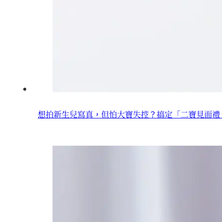
想拍新生兒寫真，但怕大寶失控？搞定「二寶見面禮