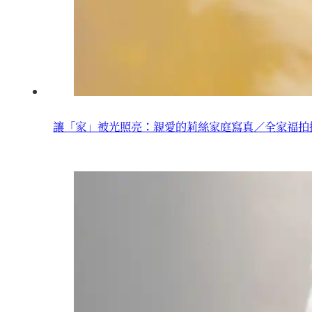
讓「家」被光照亮：親愛的莉絲家庭寫真／全家福拍