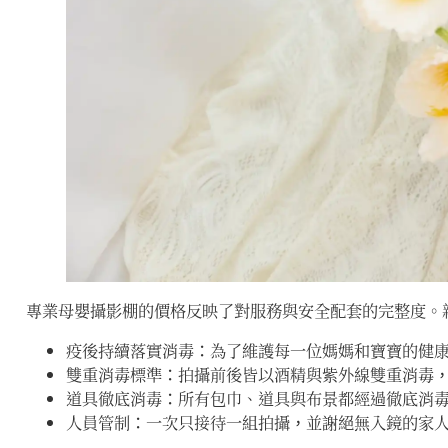
專業母嬰攝影棚的價格反映了對服務與安全配套的完整度。
疫後持續落實消毒：為了維護每一位媽媽和寶寶的健
雙重消毒標準：拍攝前後皆以酒精與紫外線雙重消毒
道具徹底消毒：所有包巾、道具與布景都經過徹底消
人員管制：一次只接待一組拍攝，並謝絕無入鏡的家