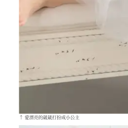
↑ 愛漂亮的葳葳打扮成小公主