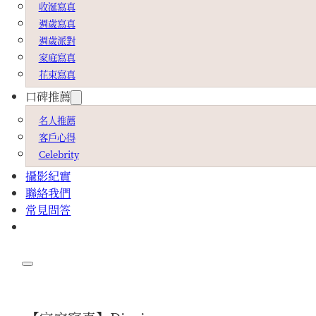
收涎寫真
週歲寫真
週歲派對
家庭寫真
花束寫真
口碑推薦
名人推薦
客戶心得
Celebrity
攝影紀實
聯絡我們
常見問答