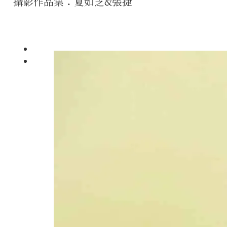
攝影作品集：夏如芝&張捷